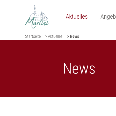
Aktuelles
Angeb
Startseite
> Aktuelles
> News
News