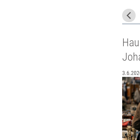
Hau
Joha
3.6.202