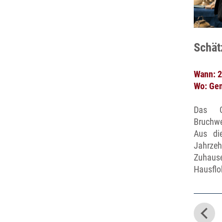
Schät
Wann: 2
Wo: Gem
Das G
Bruchwe
Aus di
Jahrzeh
Zuhause
Hausflo