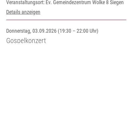
Veranstaltungsort:
Ev. Gemeindezentrum Wolke 8 Siegen
Details anzeigen
Donnerstag, 03.09.2026 (19:30 – 22:00 Uhr)
Gospelkonzert
Veranstalter: SiegenGospelChoir
Veranstaltungsort:
Ev. Kirche Kaan-Marienborn
Details anzeigen
Sonntag, 06.09.2026
Pilgerwoche für die Demokratie
Details anzeigen